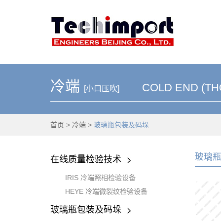
冷端
COLD END (TH
[小口压吹]
首页
>
冷端
>
玻璃瓶包装及码垛
玻璃
在线质量检验技术
IRIS 冷端照相检验设备
HEYE 冷端微裂纹检验设备
玻璃瓶包装及码垛