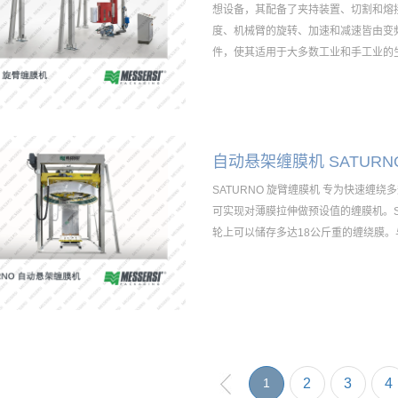
想设备，其配备了夹持装置、切割和熔
度、机械臂的旋转、加速和减速皆由变频
件，使其适用于大多数工业和手工业的
自动悬架缠膜机 SATURN
SATURNO 旋臂缠膜机 专为快速
可实现对薄膜拉伸做预设值的缠膜机。SA
轮上可以储存多达18公斤重的缠绕膜。
1
2
3
4