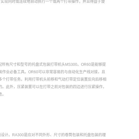
0可实现同时或连续地自动执行一个或两个打带操作，并且得益于旋
配所有尺寸和型号的托盘式包装打带机头MS300。OR60是能够提
装作业必备工具。OR60可以非常容易的与自动化生产线对接，且
多个打带任务。利用打带机头前移和气动打带定位装置反向后移相
的。此外，压紧装置可以在打带之前对包装的四边进行压紧操作，
性。
装而设计。RA300是应对不同外形、尺寸的卷筒包装和托盘包装的理