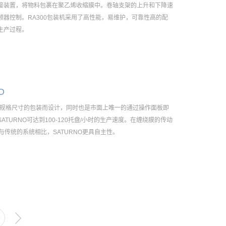
接装置，将物料包裹在聚乙烯收缩膜中。卷轴支架的上升和下降速
器控制。RA300包装机采用了高性能，易维护，可靠性高的配
生产过程。
O
缠绕多规格尺寸的包装而设计，同时也是市面上唯一的通过操作面板即
TURNO可达到100-120托盘/小时的生产速度。在缠绕膜的传动
与传统的系统相比，SATURNO更具自主性。