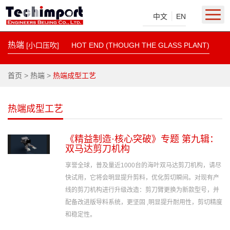
|
中文
EN
热端
[小口压吹]
HOT END (THOUGH THE GLASS PLANT)
首页
>
热端
>
热端成型工艺
热端成型工艺
《精益制造·核心突破》专题 第九辑：
双马达剪刀机构
享誉全球，普及量近1000台的海叶双马达剪刀机构，请尽
快试用，它将会明显提升剪料，优化剪切瞬间。对现有产
线的剪刀机构进行升级改造：剪刀臂更换为新款型号，并
配备改进版导料系统，更坚固 ,明显提升耐用性，剪切精度
和稳定性。