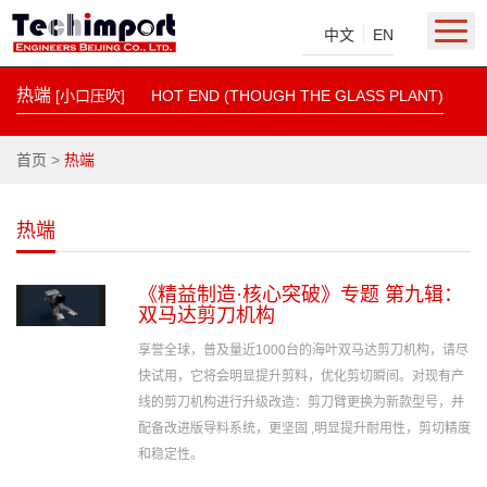
|
中文
EN
热端
[小口压吹]
HOT END (THOUGH THE GLASS PLANT)
首页
>
热端
热端
《精益制造·核心突破》专题 第九辑：
双马达剪刀机构
享誉全球，普及量近1000台的海叶双马达剪刀机构，请尽
快试用，它将会明显提升剪料，优化剪切瞬间。对现有产
线的剪刀机构进行升级改造：剪刀臂更换为新款型号，并
配备改进版导料系统，更坚固 ,明显提升耐用性，剪切精度
和稳定性。