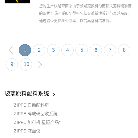
您的生产线是否面临由于频繁更换料勺而损失落料精准度
的困扰？ 海叶的UNI型料勺结合革新性设计与卓越精度，
通过减少更换料少频率，以提高落料精准度。
1
2
3
4
5
6
7
8
9
10
玻璃原料配料系统
ZIPPE 自动配料房
ZIPPE 碎玻璃回收系统
ZIPPE 加料机 星际产品*
ZIPPE 液面仪