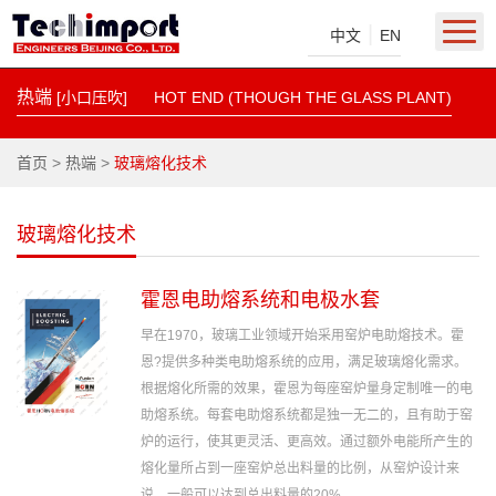
|
中文
EN
热端
[小口压吹]
HOT END (THOUGH THE GLASS PLANT)
首页
>
热端
>
玻璃熔化技术
玻璃熔化技术
霍恩电助熔系统和电极水套
早在1970，玻璃工业领域开始采用窑炉电助熔技术。霍
恩?提供多种类电助熔系统的应用，满足玻璃熔化需求。
根据熔化所需的效果，霍恩为每座窑炉量身定制唯一的电
助熔系统。每套电助熔系统都是独一无二的，且有助于窑
炉的运行，使其更灵活、更高效。通过额外电能所产生的
熔化量所占到一座窑炉总出料量的比例，从窑炉设计来
说，一般可以达到总出料量的20%。