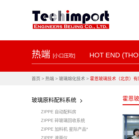
热端
HOT END (THO
[小口压吹]
首页
>
热端
>
玻璃熔化技术
>
霍恩玻璃技术（北京）有
霍恩
玻璃原料配料系统
ZIPPE 自动配料房
ZIPPE 碎玻璃回收系统
ZIPPE 加料机 星际产品*
ZIPPE 液面仪